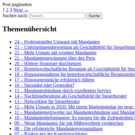
Post pagination
1
2
3
Next
→
Suchen nach:
Themenübersicht
24 – Professioneller Umgang mit Mandanten
23 – Unternehmensbewertung als Geschäftsfeld für Steuerberat
22 – Mehr Umsatz mit weniger Mandanten
21 – Mandantengewinnung über den Preis
20 – Höhere Honorare durchsetzen
19 – Betriebswirtschaftliche Beratung als Geschäftsfeld für Ste
18 – Honorargestaltung für betriebswirtschaftliche Beratungsle
17 – Honorargespräche erfolgreich führen
16 – Spezialist oder Generalist?
15 – Mandantenbindung durch exzellenten Service
14 – Nachfolgeberatung als Geschäftsfeld für Steuerberater
13 – Networking für Steuerberater
12 – Mehr Umsatz in 2020: Mit einem Marketingplan ins neue 
11 – Mandantennetzwerke zur Mandantenbindung und Mandan
10 – Mandantenbefragungen: So messen Sie die Zufriedenheit
09 – Wenn Mandanten Sie mit Mitbewerbern vergleichen
08 – Die erfolgreiche Mandantenveranstaltung
07 – Risiken bei der Kanzleinachfolge