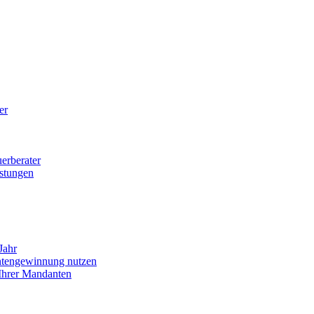
er
uerberater
istungen
Jahr
tengewinnung nutzen
 Ihrer Mandanten