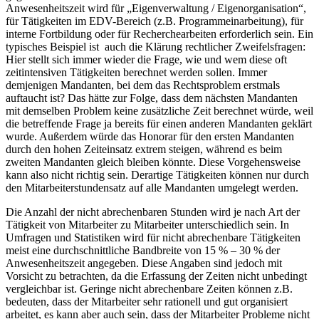
Anwesenheitszeit wird für „Eigenverwaltung / Eigenorganisation“,
für Tätigkeiten im EDV-Bereich (z.B. Programmeinarbeitung), für
interne Fortbildung oder für Recherchearbeiten erforderlich sein. Ein
typisches Beispiel ist auch die Klärung rechtlicher Zweifelsfragen:
Hier stellt sich immer wieder die Frage, wie und wem diese oft
zeitintensiven Tätigkeiten berechnet werden sollen. Immer
demjenigen Mandanten, bei dem das Rechtsproblem erstmals
auftaucht ist? Das hätte zur Folge, dass dem nächsten Mandanten
mit demselben Problem keine zusätzliche Zeit berechnet würde, weil
die betreffende Frage ja bereits für einen anderen Mandanten geklärt
wurde. Außerdem würde das Honorar für den ersten Mandanten
durch den hohen Zeiteinsatz extrem steigen, während es beim
zweiten Mandanten gleich bleiben könnte. Diese Vorgehensweise
kann also nicht richtig sein. Derartige Tätigkeiten können nur durch
den Mitarbeiterstundensatz auf alle Mandanten umgelegt werden.
Die Anzahl der nicht abrechenbaren Stunden wird je nach Art der
Tätigkeit von Mitarbeiter zu Mitarbeiter unterschiedlich sein. In
Umfragen und Statistiken wird für nicht abrechenbare Tätigkeiten
meist eine durchschnittliche Bandbreite von 15 % – 30 % der
Anwesenheitszeit angegeben. Diese Angaben sind jedoch mit
Vorsicht zu betrachten, da die Erfassung der Zeiten nicht unbedingt
vergleichbar ist. Geringe nicht abrechenbare Zeiten können z.B.
bedeuten, dass der Mitarbeiter sehr rationell und gut organisiert
arbeitet, es kann aber auch sein, dass der Mitarbeiter Probleme nicht