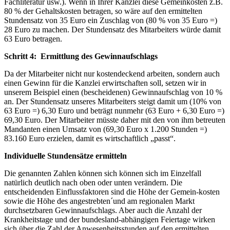
Fachliteratur usw.). Wenn in Ihrer Kanzlei diese Gemeinkosten z.B.
80 % der Gehaltskosten betragen, so wäre auf den ermittelten
Stundensatz von 35 Euro ein Zuschlag von (80 % von 35 Euro =)
28 Euro zu machen. Der Stundensatz des Mitarbeiters würde damit
63 Euro betragen.
Schritt 4: Ermittlung des Gewinnaufschlags
Da der Mitarbeiter nicht nur kostendeckend arbeiten, sondern auch
einen Gewinn für die Kanzlei erwirtschaften soll, setzen wir in
unserem Beispiel einen (bescheidenen) Gewinnaufschlag von 10 %
an. Der Stundensatz unseres Mitarbeiters steigt damit um (10% von
63 Euro =) 6,30 Euro und beträgt nunmehr (63 Euro + 6,30 Euro =)
69,30 Euro. Der Mitarbeiter müsste daher mit den von ihm betreuten
Mandanten einen Umsatz von (69,30 Euro x 1.200 Stunden =)
83.160 Euro erzielen, damit es wirtschaftlich „passt“.
Individuelle Stundensätze ermitteln
Die genannten Zahlen können sich können sich im Einzelfall
natürlich deutlich nach oben oder unten verändern. Die
entscheidenden Einflussfaktoren sind die Höhe der Gemein-kosten
sowie die Höhe des angestrebten´und am regionalen Markt
durchsetzbaren Gewinnaufschlags. Aber auch die Anzahl der
Krankheitstage und der bundesland-abhängigen Feiertage wirken
sich über die Zahl der Anwesenheitsstunden auf den ermittelten