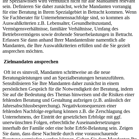
Ihr Spezialwissen wird vermutlich nicht für alle Mandanten relevant
sein. Definieren Sie daher zunächst, welche Mandanten vorrangig
für eine Beratung in Ihrem Spezialgebiet in Betracht kommen. Wenn
Sie Fachberater für Unternehmensnachfolge sind, so kommen als
Auswahlkriterien z.B. Lebensalter, Gesundheitszustand,
Vermögensverhältnisse, familiäre Verhältnisse, Umfang des
Betriebsvermögens sowie drohende Steuerbelastungen in Betracht.
Erfassen Sie dann anhand Ihrer Mandantenliste namentlich alle
Mandanten, die Ihre Auswahlkriterien erfüllen und die Sie gezielt
ansprechen möchten.
Zielmandaten ansprechen
Oft ist es sinnvoll, Mandanten schrittweise an die neue
Beratungsleistungen und an Spezialberatungen heranzuführen.
Sensibilisieren Sie Ihre Mandanten daher zunächst in einem
persönlichen Gespräch für die Notwendigkeit der Beratung, indem
Sie auf die Bedeutung des Themas hinweisen und die Risiken einer
fehlenden Beratung und Gestaltung aufzeigen (z.B. anlässlich der
Jahresabschlussbesprechung). Negativkonsequenzen einer
fehlenden Nachfolge-regelung können z.B. die Zerschlagung des
Unternehmens, der Eintritt der gesetzlichen Erbfolge mit ggf.
unerwünschten Folgen, erbrechtliche Auseinandersetzungen
innerhalb der Familie oder eine hohe ErbSt-Belastung sein. Zeigen
Sie dann, dass diese Nachteile durch eine vorausschauende