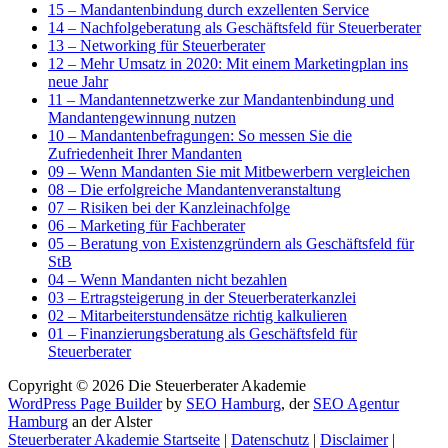
15 – Mandantenbindung durch exzellenten Service
14 – Nachfolgeberatung als Geschäftsfeld für Steuerberater
13 – Networking für Steuerberater
12 – Mehr Umsatz in 2020: Mit einem Marketingplan ins
neue Jahr
11 – Mandantennetzwerke zur Mandantenbindung und
Mandantengewinnung nutzen
10 – Mandantenbefragungen: So messen Sie die
Zufriedenheit Ihrer Mandanten
09 – Wenn Mandanten Sie mit Mitbewerbern vergleichen
08 – Die erfolgreiche Mandantenveranstaltung
07 – Risiken bei der Kanzleinachfolge
06 – Marketing für Fachberater
05 – Beratung von Existenzgründern als Geschäftsfeld für
StB
04 – Wenn Mandanten nicht bezahlen
03 – Ertragsteigerung in der Steuerberaterkanzlei
02 – Mitarbeiterstundensätze richtig kalkulieren
01 – Finanzierungsberatung als Geschäftsfeld für
Steuerberater
Copyright © 2026
Die Steuerberater Akademie
WordPress Page Builder
by
SEO Hamburg
, der
SEO Agentur
Hamburg
an der Alster
Steuerberater Akademie Startseite
|
Datenschutz
|
Disclaimer
|