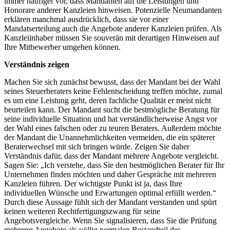
immer häufiger vor, dass Mandanten auf die Leistungen und
Honorare anderer Kanzleien hinweisen. Potenzielle Neumandanten
erklären manchmal ausdrücklich, dass sie vor einer
Mandatserteilung auch die Angebote anderer Kanzleien prüfen. Als
Kanzleiinhaber müssen Sie souverän mit derartigen Hinweisen auf
Ihre Mitbewerber umgehen können.
Verständnis zeigen
Machen Sie sich zunächst bewusst, dass der Mandant bei der Wahl
seines Steuerberaters keine Fehlentscheidung treffen möchte, zumal
es um eine Leistung geht, deren fachliche Qualität er meist nicht
beurteilen kann. Der Mandant sucht die bestmögliche Beratung für
seine individuelle Situation und hat verständlicherweise Angst vor
der Wahl eines falschen oder zu teuren Beraters. Außerdem möchte
der Mandant die Unannehmlichkeiten vermeiden, die ein späterer
Beraterwechsel mit sich bringen würde. Zeigen Sie daher
Verständnis dafür, dass der Mandant mehrere Angebote vergleicht.
Sagen Sie: „Ich verstehe, dass Sie den bestmöglichen Berater für Ihr
Unternehmen finden möchten und daher Gespräche mit mehreren
Kanzleien führen. Der wichtigste Punkt ist ja, dass Ihre
individuellen Wünsche und Erwartungen optimal erfüllt werden.“
Durch diese Aussage fühlt sich der Mandant verstanden und spürt
keinen weiteren Rechtfertigungszwang für seine
Angebotsvergleiche. Wenn Sie signalisieren, dass Sie die Prüfung
mehrerer Angebote als völlig normalen Bestandteil des