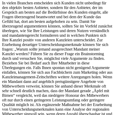
In vielen Branchen entscheiden sich Kunden nicht unbedingt für
den objektiv besten Anbieter, sondern für den Anbieter, der im
Gespräch am besten auf die Bedürfnisse des Kunden eingeht, alle
Fragen überzeugend beantwortet und bei dem der Kunde das
Gefühl hat, dort am besten aufgehoben zu sein. Damit Sie
überzeugend argumentieren können, sollten Sie im Vorfeld zunächst
überlegen, wie Sie Ihre Leistungen und deren Nutzen verständlich
und mandantengerecht formulieren und in welchen Punkten sich
Ihre Kanzlei positiv von anderen Kanzleien unterscheidet. Zur
Erarbeitung derartiger Unterscheidungsmerkmale können Sie sich
fragen: „Warum sollte jemand ausgerechnet Mandant meiner
Kanzlei werden? Führen Sie zu dieser Frage ein Brainstorming
durch und versuchen Sie, möglichst viele Argumente zu finden.
Beziehen Sie bei Bedarf auch Ihre Mitarbeiter in diese
Überlegungen ein. Falls Ihnen spontan nicht genügend Argumente
einfallen, können Sie sich aus Fachbüchern zum Marketing oder aus
Kanzleimanagement-Zeitschriften weitere Anregungen holen. Wenn
ein Mandant dann auf angeblich preisgünstigere Angebote von
Mitbewerbern verweist, können Sie anhand dieser Merkmale oft
sehr schnell deutlich machen, dass der Mandant gerade „Äpfel mit
Birnen“ vergleicht, weil das niedrigere Honorar des Mitbewerbers
oft nur durch einen geringeren Leistungsumfang oder geringere
Qualität möglich ist. Als ergänzende Maßnahme bei der Erarbeitung
von Unterscheidungsmerkmalen kann eine Analyse der regionalen
Mitbewerber sinnvoll sein, wenn deren Anzahl überschaubar ist und