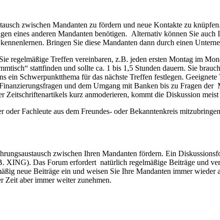
tausch zwischen Mandanten zu fördern und neue Kontakte zu knüpfen
ngen eines anderen Mandanten benötigen. Alternativ können Sie auch
en kennenlernen. Bringen Sie diese Mandanten dann durch einen Unter
ie regelmäßige Treffen vereinbaren, z.B. jeden ersten Montag im Mona
sch“ stattfinden und sollte ca. 1 bis 1,5 Stunden dauern. Sie brauchen 
ns ein Schwerpunktthema für das nächste Treffen festlegen. Geeignet
anzierungsfragen und dem Umgang mit Banken bis zu Fragen der Mitar
 Zeitschriftenartikels kurz anmoderieren, kommt die Diskussion meist 
 oder Fachleute aus dem Freundes- oder Bekanntenkreis mitzubringen. 
hrungsaustausch zwischen Ihren Mandanten fördern. Ein Diskussionsfo
.B. XING). Das Forum erfordert natürlich regelmäßige Beiträge und ver
lmäßig neue Beiträge ein und weisen Sie Ihre Mandanten immer wieder a
der Zeit aber immer weiter zunehmen.