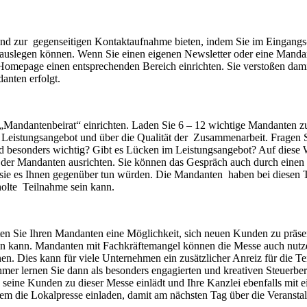
nd zur gegenseitigen Kontaktaufnahme bieten, indem Sie im Eingangs- 
uslegen können. Wenn Sie einen eigenen Newsletter oder eine Mandant
Homepage einen entsprechenden Bereich einrichten. Sie verstoßen damit
anten erfolgt.
Mandantenbeirat“ einrichten. Laden Sie 6 – 12 wichtige Mandanten zu
 Leistungsangebot und über die Qualität der Zusammenarbeit. Fragen S
besonders wichtig? Gibt es Lücken im Leistungsangebot? Auf diese W
er Mandanten ausrichten. Sie können das Gespräch auch durch einen e
sie es Ihnen gegenüber tun würden. Die Mandanten haben bei diesen Tr
holte Teilnahme sein kann.
eten Sie Ihren Mandanten eine Möglichkeit, sich neuen Kunden zu präs
en kann. Mandanten mit Fachkräftemangel können die Messe auch nutze
en. Dies kann für viele Unternehmen ein zusätzlicher Anreiz für die T
mer lernen Sie dann als besonders engagierten und kreativen Steuerb
seine Kunden zu dieser Messe einlädt und Ihre Kanzlei ebenfalls mit e
 die Lokalpresse einladen, damit am nächsten Tag über die Veranstaltun