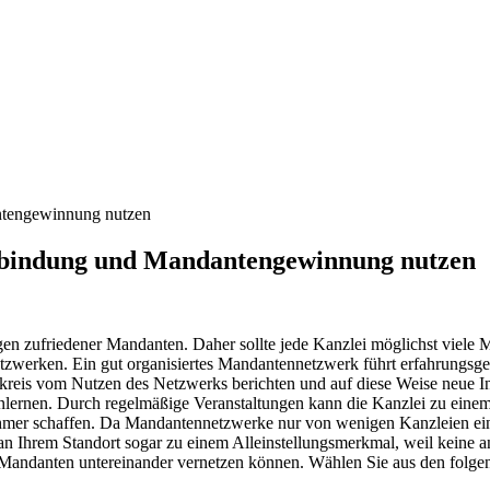
tengewinnung nutzen
bindung und Mandantengewinnung nutzen
n zufriedener Mandanten. Daher sollte jede Kanzlei möglichst viele
zwerken. Ein gut organisiertes Mandantennetzwerk führt erfahrungsg
is vom Nutzen des Netzwerks berichten und auf diese Weise neue In
ernen. Durch regelmäßige Veranstaltungen kann die Kanzlei zu einem 
hmer schaffen. Da Mandantennetzwerke nur von wenigen Kanzleien einge
n Ihrem Standort sogar zu einem Alleinstellungsmerkmal, weil keine a
ie Mandanten untereinander vernetzen können. Wählen Sie aus den folg