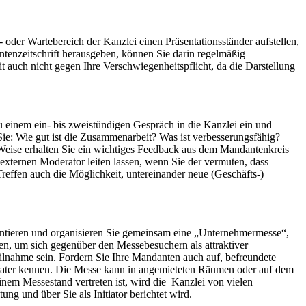
oder Wartebereich der Kanzlei einen Präsentationsständer aufstellen,
enzeitschrift herausgeben, können Sie darin regelmäßig
 auch nicht gegen Ihre Verschwiegenheitspflicht, da die Darstellung
 einem ein- bis zweistündigen Gespräch in die Kanzlei ein und
ie: Wie gut ist die Zusammenarbeit? Was ist verbesserungsfähig?
eise erhalten Sie ein wichtiges Feedback aus dem Mandantenkreis
xternen Moderator leiten lassen, wenn Sie der vermuten, dass
effen auch die Möglichkeit, untereinander neue (Geschäfts-)
entieren und organisieren Sie gemeinsam eine „Unternehmermesse“,
n, um sich gegenüber den Messebesuchern als attraktiver
eilnahme sein. Fordern Sie Ihre Mandanten auch auf, befreundete
erater kennen. Die Messe kann in angemieteten Räumen oder auf dem
inem Messestand vertreten ist, wird die Kanzlei von vielen
g und über Sie als Initiator berichtet wird.