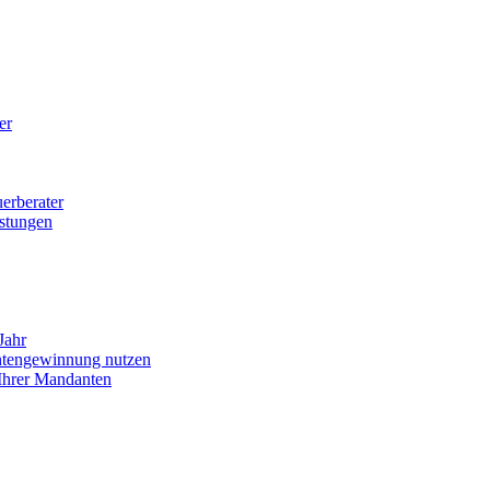
er
uerberater
istungen
Jahr
tengewinnung nutzen
 Ihrer Mandanten