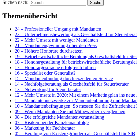
Suchen nach:
Themenübersicht
24 – Professioneller Umgang mit Mandanten
23 – Unternehmensbewertung als Geschäftsfeld für Steuerberat
22 – Mehr Umsatz mit weniger Mandanten
21 – Mandantengewinnung über den Preis
20 – Höhere Honorare durchsetzen
19 – Betriebswirtschaftliche Beratung als Geschäftsfeld für Ste
18 – Honorargestaltung für betriebswirtschaftliche Beratungsle
17 – Honorargespräche erfolgreich führen
16 – Spezialist oder Generalist?
15 – Mandantenbindung durch exzellenten Service
14 – Nachfolgeberatung als Geschäftsfeld für Steuerberater
13 – Networking für Steuerberater
12 – Mehr Umsatz in 2020: Mit einem Marketingplan ins neue 
11 – Mandantennetzwerke zur Mandantenbindung und Mandan
10 – Mandantenbefragungen: So messen Sie die Zufriedenheit
09 – Wenn Mandanten Sie mit Mitbewerbern vergleichen
08 – Die erfolgreiche Mandantenveranstaltung
07 – Risiken bei der Kanzleinachfolge
06 – Marketing für Fachberater
05 – Beratung von Existenzgründern als Geschäftsfeld für StB